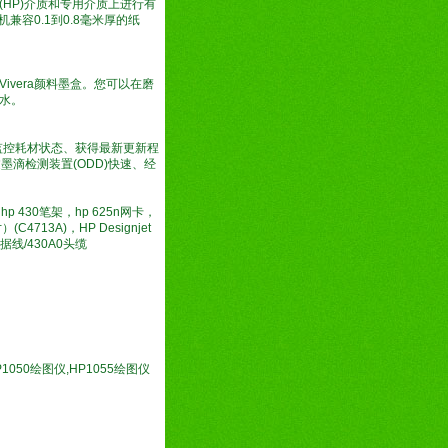
普(HP)介质和专用介质上进行有
机兼容0.1到0.8毫米厚的纸
ivera颜料墨盒。您可以在磨
水。
它可以帮助您监控耗材状态、获得最新更新程
过墨滴检测装置(ODD)快速、经
p 430笔架，hp 625n网卡，
(C4713A)，HP Designjet
数据线/430A0头缆
P1050绘图仪,HP1055绘图仪