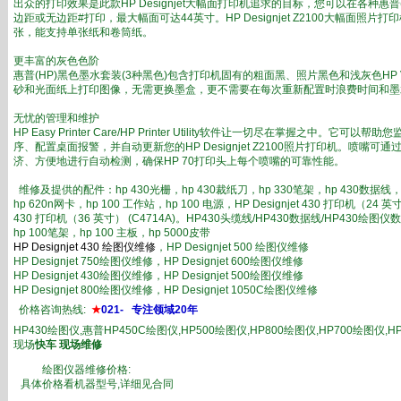
出众的打印效果是此款HP Designjet大幅面打印机追求的目标，您可以在各种惠
边距或无边距#打印，最大幅面可达44英寸。HP Designjet Z2100大幅面照片打印
张，能支持单张纸和卷筒纸。
更丰富的灰色色阶
惠普(HP)黑色墨水套装(3种黑色)包含打印机固有的粗面黑、照片黑色和浅灰色HP V
砂和光面纸上打印图像，无需更换墨盒，更不需要在每次重新配置时浪费时间和墨
无忧的管理和维护
HP Easy Printer Care/HP Printer Utility软件让一切尽在掌握之中。
序、配置桌面报警，并自动更新您的HP Designjet Z2100照片打印机。喷嘴可通
济、方便地进行自动检测，确保HP 70打印头上每个喷嘴的可靠性能。
维修及提供的配件：hp 430光栅，hp 430裁纸刀，hp 330笔架，hp 430数据线，h
hp 620n网卡，hp 100 工作站，hp 100 电源，HP Designjet 430 打印机（24 英寸）
430 打印机（36 英寸） (C4714A)。HP430头缆线/HP430数据线/HP430绘图仪
hp 100笔架，hp 100 主板，hp 5000皮带
HP Designjet 430 绘图仪维修
，HP Designjet 500 绘图仪维修
HP Designjet 750绘图仪维修，HP Designjet 600绘图仪维修
HP Designjet 430绘图仪维修，HP Designjet 500绘图仪维修
HP Designjet 800绘图仪维修，HP Designjet 1050C绘图仪维修
价格咨询热线:
★
021- 专注领域20年
HP430绘图仪,惠普HP450C绘图仪,HP500绘图仪,HP800绘图仪,HP700绘图仪,H
现场
快车 现场维修
绘图仪器维修价格:
具体价格看机器型号,详细见合同