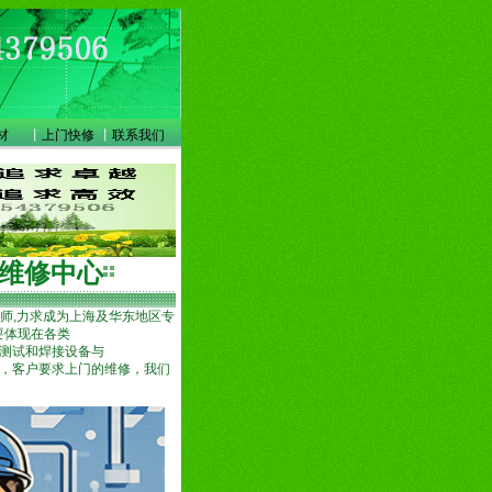
材
丨
上门快修
丨
联系我们
快车维修中心
师,力求成为上海及华东地区专
要体现在各类
测试和焊接设备与
，客户要求上门的维修，我们