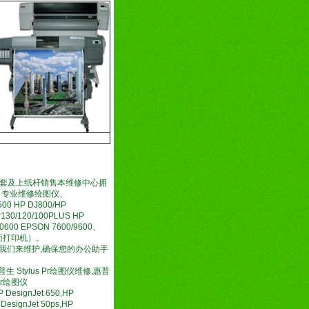
。
100系列卡套及上纸杆销售本维修中心拥
名。专业维修绘图仪、
 HP DJ800/HP
130/120/100PLUS HP
10600 EPSON 7600/9600、
大幅面打印机）。
我们来维护,确保您的办公助手
,爱普生 Stylus Pr绘图仪维修,惠普
 Pr绘图仪
P DesignJet 650,HP
 DesignJet 50ps,HP