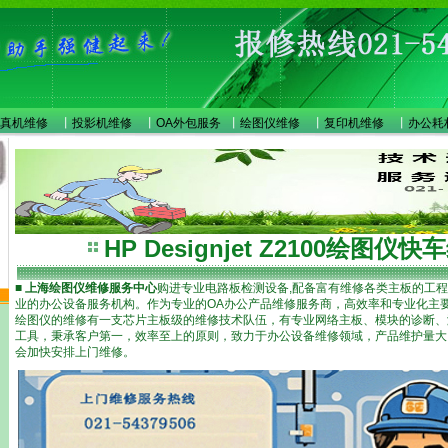
真机维修
丨
投影机维修
丨
OA外包服务
丨
绘图仪维修
丨
复印机维修
丨
办公耗
HP Designjet Z2100绘图仪
■ 上海绘图仪维修服务中心
购进专业电路板检测设备,配备富有维修各类主板的工程
业的办公设备服务机构。作为专业的OA办公产品维修服务商，高效率和专业化主
绘图仪的维修有一支芯片主板级的维修技术队伍，有专业网络主板、模块的诊断、
工具，秉承客户第一，效率至上的原则，致力于办公设备维修领域，产品维护量大
会加快安排上门维修。