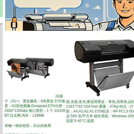
24英
寸（A1+） 墨盒颜色：8色墨盒 打印速
面,光面,亚光,磨适用墨盒：青色,浅青色,品
度：A1彩色图像,Designjet,打印分辨：
1262*732*1047mm 重量：47Kg 特点
2400*1200dpi 接口类型：1 个 10/100
面：A4,A3,A2,A1 打印机语：HP PCL3 
BT 以太网 内存：128MB
达 500 克/平方米 操作系统：Windows 20
温度:5-40°C;湿度:
准确一致的色彩，出众的效果