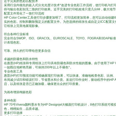
近乎完美的色彩匹配技术
采用行业内领先的嵌入式分光光度计技术*改进专业色彩工作流程，使打印机与打
得与输出色彩别无二致的打印效果。近乎完美的打印机校准只需几分钟，极大地节
配置文件简化了一致打印流程
HP Color Center工具使打印步骤更加明了、打印流程更加简单，您可以自动创
实的色彩。控制和删除预定义的配置文件。为您选择的纸张生成自定义ICC配置文件
它纸张上完美地展现影像。
符合各种行业标准
完全符合SWOP、ISO、GRACOL、EUROSCALE、TOYO、FOGRA和3DA
计表现色彩。
可靠、持久的打印带给您更多自信
卓越的防褪色和防水特性
在惠普(HP)纸张和专用纸张上打印具有防褪色和防水性能的图像。由于使用了HP V
一如既往地鲜艳亮丽，可保持200年以上不褪色^。
专业色彩工具
惠普(HP)打印预览功能可精确展现打印效果，可以快速、准确地检查色彩、比例
布局减少试印和错误打印，节省墨水和介质。发送打印作业时，驱动程序中的HP Al
启，以及纸张是否已正确加载，确保更出众的打印质量。
为画布增添绚丽色彩
多种色彩
HP 70号Vivera颜料墨水专为HP Designjet大幅面打印机设计，8色打印系统可模
色，栩栩如生，品质卓越。
更多打印选择