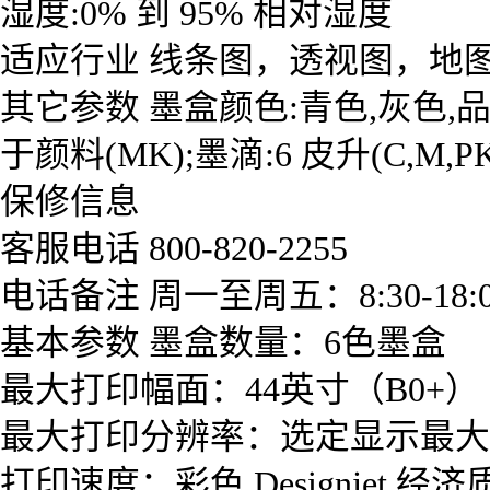
湿度:0% 到 95% 相对湿度
适应行业 线条图，透视图，地
其它参数 墨盒颜色:青色,灰色,品红
于颜料(MK);墨滴:6 皮升(C,M,PK
保修信息
客服电话 800-820-2255
电话备注 周一至周五：8:30-18:0
基本参数 墨盒数量：6色墨盒
最大打印幅面：44英寸（B0+）
最大打印分辨率：选定显示最大细节后
打印速度：彩色,Designjet,经