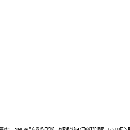
惠普600 M601dn黑白激光打印机，有着每分钟43页的打印速度，1750