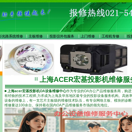
影光路系统维修
丨
主板维修
丨
投影仪外包服务
丨
上门维修
丨
工程机专修
丨
投
上海ACER宏基投影机维修服
■
上海acer宏基投影机OA设备维修中心
作为专业的OA办公产品维修服务商，购进
有经验的技术工程师,力求成为上海及华东地区最专业的投影设备服务机构。高效
设备的维修上，有一支芯片主板级的维修技术队伍，有专业网络主板、模块的诊断
维修量达100余台。保持着在国内OA产品维修服务市场的领先地位。