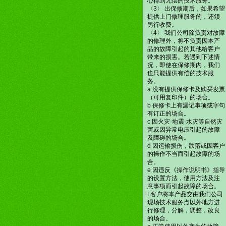
心得到无偿的技术服务。
〈3〉 出保修期后，如果希望
提供上门修理服务的，还须
另行收费。
〈4〉 我们公司除负责对故障
的修理外，将不负责因本产
品的故障引起的其他给客户
带来的损害。若遇到下述情
况，即使在保修期内，我们
也只能提供有偿的技术服
务。
a 没有提供保修卡及购买发票
（可用复印件）的场合。
b 保修卡上有漏记事项或字句
有订正的场合。
c 因火灾·地震·水灾等自然灾
害或因异常电压引起的故障
及障碍的场合。
d 因运输损伤，跌落或因客户
的操作不当而引起故障的场
合。
e 因违反《操作说明书》指导
的设置方法，使用方法及注
意事项而引起故障的场合。
f 客户将本产品交由我们公司
现场技术服务点以外地方进
行修理，分解，调整，改良
的场合。