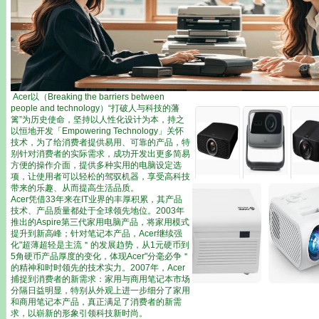
Acer以（Breaking the barriers between
people and technology）“打破人与科技的藩
篱”为历史使命，坚持以人性化设计为本，持之
以恒地开发「Empowering Technology」关怀
技术，为了给消费者提供易用、可靠的产品，特
别针对消费者的实际需求，成功开发出更多简易
方便的操作介面，提供多种实用的电脑设定选
项，让使用者可以轻松的驾驭机器，享受高科技
带来的乐趣、从而提高生活品质。
Acer凭借33年来在IT业界的丰厚积累，其产品
技术、产品质量都处于全球领先地位。2003年
推出的Aspire第三代家用电脑产品，将家用模式
提升到新高峰；针对笔记本产品，Acer继续强
化"超薄超轻是主流＂的发展趋势，从1元硬币到
5角硬币产品厚度的变化，体现Acer"分毫必争＂
的精神和时时领先的技术实力。2007年，Acer
捕捉到消费者的新需求：家用与商用笔记本市场
分隔日益明显，特别从外观上进一步细分了家用
和商用笔记本产品，真正满足了消费者的新需
求，以崭新的形象引领科技新时尚。