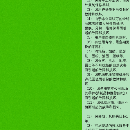
〈2〉 保修单正本遗失，而另
外复制保修单时。
〈3〉 因用户操作不当引起的
故障和损坏。
〈4〉 由于非公司认可的经销
商或者维修人员擅自修理、
更换、分解、维修保养而引
起的故障和损坏。
〈5〉 用户擅自修理机器时。
〈6〉 有使用寿命，需定期更
换的零部件。
〈7〉 消耗品，如鼓、显影
剂、墨粉、油墨、版纸等。
〈8〉 因火灾、洪水、地震、
雷击等不可抗拒的自然灾害
而引起的故障和损坏。
〈9〉 因电源电压等非机器容
许范围值而引起的故障和损
坏。
〈10〉 因使用非本公司现场
的零件/消耗品和推荐的纸张
而引起的故障和损坏。
〈11〉 因机器运输、搬运不
慎而引起的故障和损坏。
〈1〉 保修期：从购买日起1
年。
〈2〉 可从现场的技术服务中