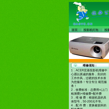
丨
首页
丨
投影机灯泡
丨
投
维修须知：
1．ACER宏基投影机维修中
心愿以真诚的服务，良好的
工作作风，过硬的技术水准
为您服务！专注专注 规范服
务！
2．收费标准：总费用=(上门
检测费)+维修费+配件费
3．维 修 费：根据机器的具
体型号，50-200元不等。
4．配 件 费：更换被损坏的