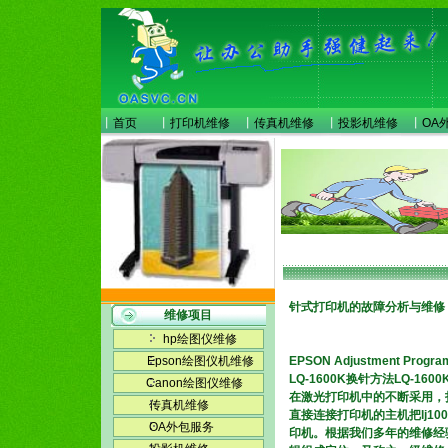
丨
首页
丨
打印机维修
丨
传真机维修
丨
投影机维修
丨
OA
针式打印机的故障分析与维修
维修项目
hp绘图仪维修
Epson绘图仪机维修
EPSON Adjustment Pr
LQ-1600K换针方法LQ-16
Canon绘图仪维修
在激光打印机中的不断采用，打印
传真机维修
直接连接打印机的主机把lj1
OA外包服务
印机。根据我们多年的维修经