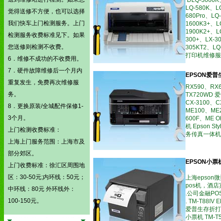
DLQ-3000K
LQ-580K、L
觉得送修不方便，也可以选择
680Pro、LQ
我们快车上门检测服务。上门
1600K3+、L
1900K2+、L
检测服务收费标准见下。如果
300+、LX-3
您送修则检测不收费。
305KT2、
打印机维修服
6．维修不成功的不收费用。
7．硬件故障维修后一个月内
EPSON爱
重复发生，免费再次维修服
RX590、RX6
务。
TX720WD 爱普
CX-3100、C
8．更换原装/全城配件保修1-
ME100、ME2
3个月。
600F、ME O
机 Epson S
上门检测收费标准：
务传真一体机 
上海上门服务范围：上海市及
部分郊区。
EPSON小
上门收费标准：徐汇区周围地
区：30-50元;内环线：50元；
上海epso
pos机，酒
中环线：80元 外环线外：
.公司金融P
100-150元。
. TM-T88IV
爱普生存折打印机
小票机 TM-T5