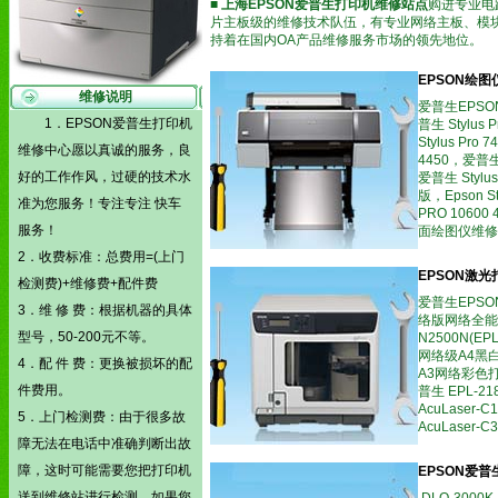
■
上海EPSON爱普生打印机维修站点
购进专业电
片主板级的维修技术队伍，有专业网络主板、模
持着在国内OA产品维修服务市场的领先地位。
EPSON绘
维修说明
爱普生EPSON
1．EPSON爱普生打印机
普生 Stylus 
Stylus Pro
维修中心愿以真诚的服务，良
4450，爱普生 S
好的工作作风，过硬的技术水
爱普生 Stylus
版，Epson St
准为您服务！专注专注 快车
PRO 10600 
服务！
面绘图仪维修
2．收费标准：总费用=(上门
EPSON激
检测费)+维修费+配件费
爱普生EPSON
3．维 修 费：根据机器的具体
络版网络全能型彩色
型号，50-200元不等。
N2500N(E
网络级A4黑白激
4．配 件 费：更换被损坏的配
A3网络彩色打
件费用。
普生 EPL-2
AcuLaser-C
5．上门检测费：由于很多故
AcuLaser-C
障无法在电话中准确判断出故
障，这时可能需要您把打印机
EPSON爱
送到维修站进行检测。如果您